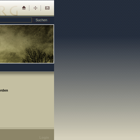
erden
Login